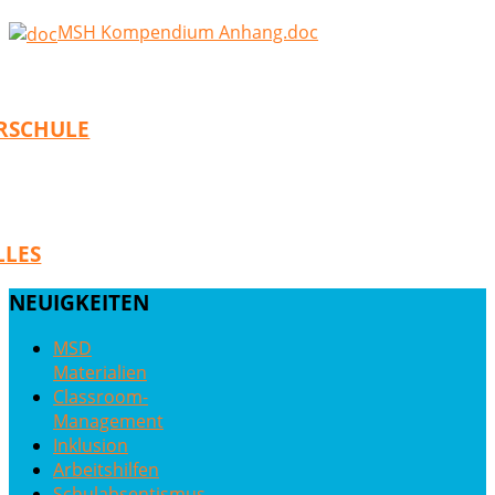
MSH Kompendium Anhang.doc
RSCHULE
LLES
NEUIGKEITEN
MSD
Materialien
Classroom-
Management
Inklusion
Arbeitshilfen
Schulabsentismus