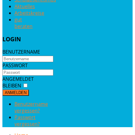
Aktuelles
Arbeitskreise
gut
beraten
LOGIN
BENUTZERNAME
PASSWORT
ANGEMELDET
BLEIBEN
ANMELDEN
Benutzername
vergessen?
Passwort
vergessen?