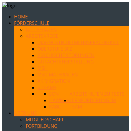
HOME
FÖRDERSCHULE
GUT BERATEN
ARBEITSKREISE
DIAGNOSTIK BEI MEHRSPRACHIGKEIT
OBERSTUFE SFZ
PSYCHISCHE STÖRUNGEN
GUTACHTENERSTELLUNG
MSH
MSD MATERIALIEN
AK MIGRATION
S-TEAMS
SON
ARBEITSHILFEN ZU TESTS
HAWIK-IV
LERNFÖRDERUNG IM
KABC-II
TEAM
ÜBER UNS
MITGLIEDSCHAFT
FORTBILDUNG