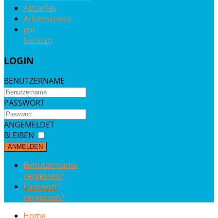
Aktuelles
Arbeitskreise
gut
beraten
LOGIN
BENUTZERNAME
PASSWORT
ANGEMELDET
BLEIBEN
ANMELDEN
Benutzername
vergessen?
Passwort
vergessen?
Home